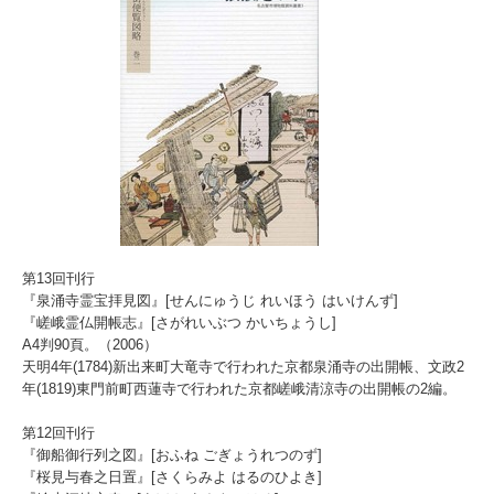
第13回刊行
『泉涌寺霊宝拝見図』[せんにゅうじ れいほう はいけんず]
『嵯峨霊仏開帳志』[さがれいぶつ かいちょうし]
A4判90頁。（2006）
天明4年(1784)新出来町大竜寺で行われた京都泉涌寺の出開帳、文政2
年(1819)東門前町西蓮寺で行われた京都嵯峨清涼寺の出開帳の2編。
第12回刊行
『御船御行列之図』[おふね ごぎょうれつのず]
『桜見与春之日置』[さくらみよ はるのひよき]