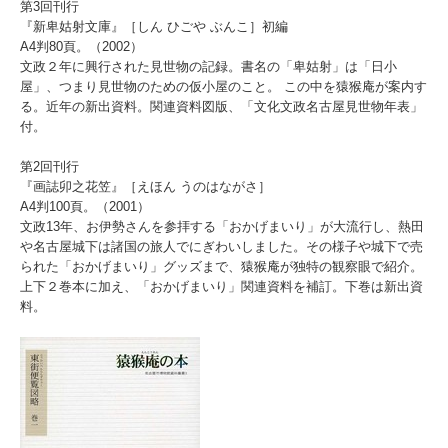
第3回刊行
『新卑姑射文庫』［しん ひごや ぶんこ］初編
A4判80頁。（2002）
文政２年に興行された見世物の記録。書名の「卑姑射」は「日小
屋」、つまり見世物のための仮小屋のこと。 この中を猿猴庵が案内す
る。近年の新出資料。関連資料図版、「文化文政名古屋見世物年表」
付。
第2回刊行
『画誌卯之花笠』［えほん うのはながさ］
A4判100頁。（2001）
文政13年、お伊勢さんを参拝する「おかげまいり」が大流行し、熱田
や名古屋城下は諸国の旅人でにぎわいしました。その様子や城下で売
られた「おかげまいり」グッズまで、猿猴庵が独特の観察眼で紹介。
上下２巻本に加え、「おかげまいり」関連資料を補訂。下巻は新出資
料。