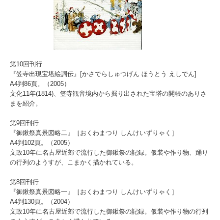
第10回刊行
『笠寺出現宝塔絵詞伝』[かさでらしゅつげん ほうとう えしでん]
A4判86頁。（2005）
文化11年(1814)、笠寺観音境内から掘り出された宝塔の開帳のありさ
まを紹介。
第9回刊行
『御鍬祭真景図略二』［おくわまつり しんけいずりゃく］
A4判102頁。（2005）
文政10年に名古屋近郊で流行した御鍬祭の記録。仮装や作り物、踊り
の行列のようすが、こまかく描かれている。
第8回刊行
『御鍬祭真景図略一』［おくわまつり しんけいずりゃく］
A4判130頁。（2004）
文政10年に名古屋近郊で流行した御鍬祭の記録。仮装や作り物の行列