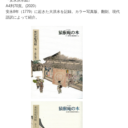
『安永洪水図』
A4判70頁。(2020）
安永8年（1779）に起きた大洪水を記録。カラー写真版、翻刻、現代
語訳によって紹介。