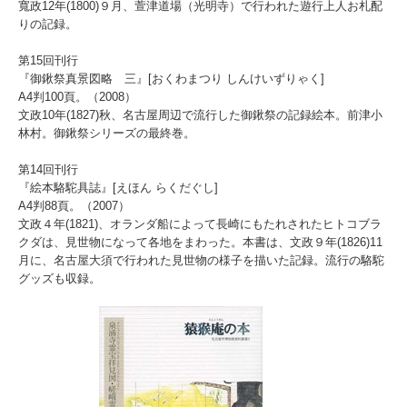
寬政12年(1800)９月、萱津道場（光明寺）で行われた遊行上人お札配
りの記録。
第15回刊行
『御鍬祭真景図略 三』[おくわまつり しんけいずりゃく]
A4判100頁。（2008）
文政10年(1827)秋、名古屋周辺で流行した御鍬祭の記録絵本。前津小
林村。御鍬祭シリーズの最終巻。
第14回刊行
『絵本駱駝具誌』[えほん らくだぐし]
A4判88頁。（2007）
文政４年(1821)、オランダ船によって長崎にもたれされたヒトコブラ
クダは、見世物になって各地をまわった。本書は、文政９年(1826)11
月に、名古屋大須で行われた見世物の様子を描いた記録。流行の駱駝
グッズも収録。