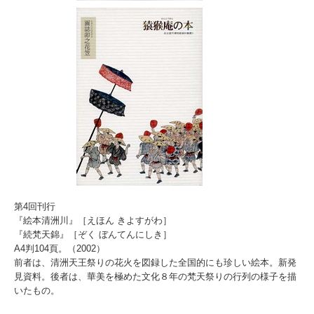
第4回刊行
『絵本清洲川』［えほん きよすがわ］
『続梵天錦』［ぞく ぼんてんにしき］
A4判104頁。（2002）
前者は、清洲天王祭りの花火を図録した全国的にも珍しい絵本。新発
見資料。後者は、華美を極めた文化８年の梵天祭りの行列の様子を描
いたもの。