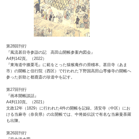
第28回刊行
『風流甚目寺参詣の記 高田山開帳参案内図会』
A4判142頁。（2022）
『東海道中膝栗毛』に範をとった猿猴庵作の滑稽本。甚目寺（あま
市）の開帳と信行院（西区）で行われた下野国高田山専修寺の開帳へ
参った折助と都鹿斎の珍道中を記す。
第27回刊行
『画本開帳談話』
A4判110頁。（2021）
文政12年（1829）に行われた4件の開帳を記録。清安寺（中区）にお
ける当麻寺（奈良県）の出開帳では、中将姫伝説で有名な当麻曼荼羅
も出陳。
第26回刊行