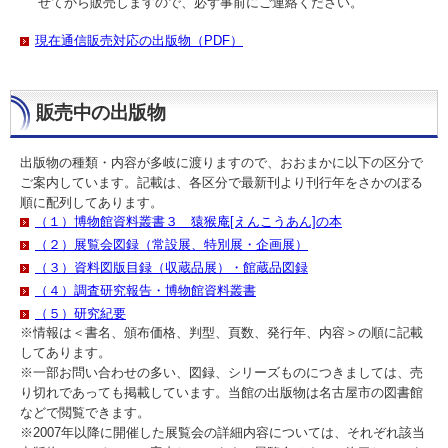
せてから販売しますので、必ず事前にご連絡ください。
現在通信販売対応の出版物（PDF）
販売中の出版物
出版物の種類・内容が多岐に渡りますので、おおまかに以下の区分で
ご案内しています。記載は、各区分で最新刊より刊行年をさかのぼる
順に配列してあります。
（１）博物館資料叢書３ 猿猴庵[えんこうあん]の本
（２）展覧会図録（常設展、特別展・企画展）
（３）資料図版目録（収蔵品展）・館蔵品図録
（４）調査研究報告・博物館資料叢書
（５）研究紀要
※情報は＜書名、頒布価格、判型、頁数、発行年、内容＞の順に記載
してあります。
※一部お問い合わせの多い、図録、シリーズものにつきましては、売
り切れであっても掲載しています。当館の出版物は名古屋市の図書館
などで閲覧できます。
※2007年以降に開催した展覧会の詳細内容については、それぞれ該当