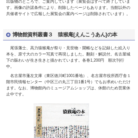
出版物のところで、ご案内しています（展覧会はすべて終了していま
す。画像の許諾条件により、削除したページもあります。当館以外の
共催者サイトで広報した展覧会の案内ページは削除されています）。
博物館資料叢書３ 猿猴庵[えんこうあん]の本
尾張藩士、高力猿猴庵が祭り・見世物・開帳などを記録した絵入り
本を、原寸大のカラー写真で再現しました。翻刻・解説付。名古屋城
下の賑わいが生き生きと描かれています。各巻1,200円 順次刊行
中。
名古屋市蓬左文庫（東区徳川町1001番地）、名古屋市役所西庁舎１
階市民情報センター（中区三の丸三丁目1番1号）でもお求めいただけ
ます。なお、博物館内のミュージアムショップは、休館のため営業休
止中です。