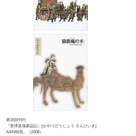
第16回刊行
『萱津道場参詣記』[かやづどうじょう さんけいき]
A4判80頁。（2008）