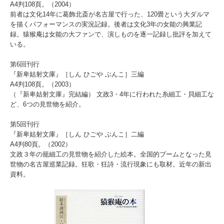
A4判108頁。（2004）
前者は文化14年に葛飾北斎が名古屋で行った、120畳という大ダルマ
を描くパフォーマンスの実況記録。後者は文化3年の女能の興業記
録。猿猴庵は女能の大ファンで、演しものを逐一記録し批評を加えて
いる。
第6回刊行
『新卑姑射文庫』［しん ひごや ぶんこ］三編
A4判108頁。（2003）
（『新卑姑射文庫』完結編） 文政3・4年に行われた糸細工・貝細工な
ど、6つの見世物を紹介。
第5回刊行
『新卑姑射文庫』［しん ひごや ぶんこ］二編
A4判80頁。（2002）
文政３年の籠細工の見世物を紹介した絵本。全国的ブームとなった見
世物の名古屋巡業記録。狂歌・狂詩・流行現象にも取材。近年の新出
資料。