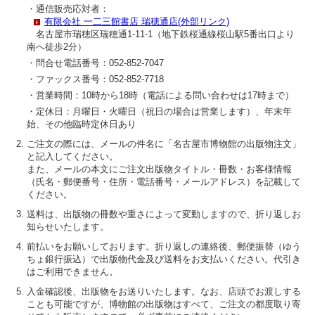
・通信販売応対者：
有限会社 一二三館書店 瑞穂通店(外部リンク)
名古屋市瑞穂区瑞穂通1-11-1（地下鉄桜通線桜山駅5番出口より
南へ徒歩2分）
・問合せ電話番号：052-852-7047
・ファックス番号：052-852-7718
・営業時間：10時から18時（電話による問い合わせは17時まで）
・定休日：月曜日・火曜日（祝日の場合は営業します）、年末年
始、その他臨時定休日あり
ご注文の際には、メールの件名に「名古屋市博物館の出版物注文」
と記入してください。
また、メールの本文にご注文出版物タイトル・冊数・お客様情報
（氏名・郵便番号・住所・電話番号・メールアドレス）を記載して
ください。
送料は、出版物の冊数や重さによって変動しますので、折り返しお
知らせいたします。
前払いをお願いしております。折り返しの連絡後、郵便振替（ゆう
ちょ銀行振込）で出版物代金及び送料をお支払いください。代引き
はご利用できません。
入金確認後、出版物をお送りいたします。なお、店頭でお渡しする
ことも可能ですが、博物館の出版物はすべて、ご注文の都度取り寄