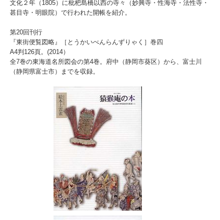
文化２年（1805）に枇杷島橋以西の寺々（妙興寺・性海寺・法性寺・
甚目寺・明眼院）で行われた開帳を紹介。
第20回刊行
『東街便覧図略』［とうかいべんらんずりゃく］巻四
A4判126頁。(2014）
全7巻の東海道名所図会の第4巻。府中（静岡市葵区）から、富士川
（静岡県富士市）までを収録。