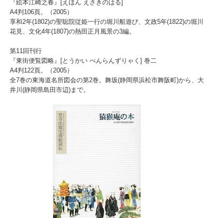
『絵本江崎之春』[えほん えさきのはる]
A4判106頁。（2005）
享和2年(1802)の聖聡院従姫一行の堀川船遊び、文政5年(1822)の堀川
花見、文化4年(1807)の熱田正月風景の3編。
第11回刊行
『東街便覧図略』[とうかい べんらんずりゃく] 巻二
A4判122頁。（2005）
全7巻の東海道名所図会の第2巻。舞坂(静岡県浜松市舞阪町)から、大
井川(静岡県島田市辺)まで。