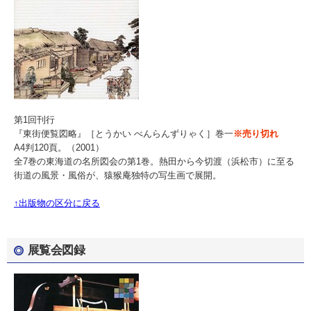
第1回刊行
『東街便覧図略』［とうかい べんらんずりゃく］巻一
※売り切れ
A4判120頁。（2001）
全7巻の東海道の名所図会の第1巻。熱田から今切渡（浜松市）に至る
街道の風景・風俗が、猿猴庵独特の写生画で展開。
↑出版物の区分に戻る
展覧会図録