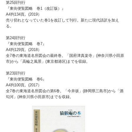
第25回刊行
『東街便覧図略 巻1（改訂版）』
A4判134頁。(2019）
売り切れとなっていた巻1を改訂して刊行。新たに現代語訳を加え
る。
第24回刊行
『東街便覧図略 巻7』
A4判129頁。(2018）
全7巻の東海道名所図会の最終巻。「国府津真楽寺」(神奈川県小田原
市)から「高輪之風景」(東京都港区)までを収録。
第23回刊行
『東街便覧図略 巻6』
A4判100頁。(2017）
全7巻の東海道名所図会の第6巻。「今井坂」(静岡県三島市)から「酒
匂河」(神奈川県小田原市)までを収録。