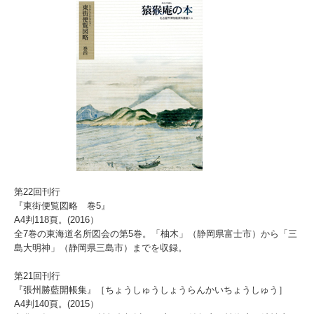
第22回刊行
『東街便覧図略 巻5』
A4判118頁。(2016）
全7巻の東海道名所図会の第5巻。「柚木」（静岡県富士市）から「三
島大明神」（静岡県三島市）までを収録。
第21回刊行
『張州勝藍開帳集』［ちょうしゅうしょうらんかいちょうしゅう］
A4判140頁。(2015）