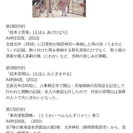
第19回刊行
『絵本上雲雀』[えほん あげひばり]
A4判132頁。(2012)
文政元年（1818）に日置村が熱田神宮へ奉納した馬の頭（うまのと
う）の記録。飾り付けた馬を奉納する祭礼習俗だけでなく、祭り後の
酒宴や素人喜劇の俄（にわか）など、当時の楽しみが満載。
第18回刊行
『絵本音聞山』[えほん おとぎきやま]
A4判84頁。(2011)
文政元年(1818)に、八事興正寺で開山・天瑞律師の百回忌を記念して
行われた開帳の記録。女人の参詣も許したので、付近の音聞山は遊興
の人々で大にぎわいとなった。
第17回刊行
『東街便覧図略』［とうかい べんらんずりゃく］巻三
A4判104頁。（2010）
全7巻の東海道名所図会の第3巻。大井神社（静岡県島田市）から、安