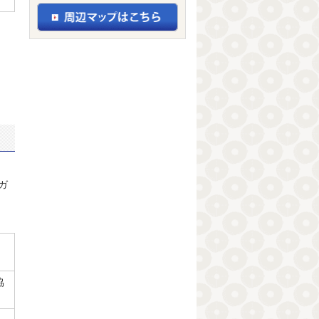
。
ガ
協