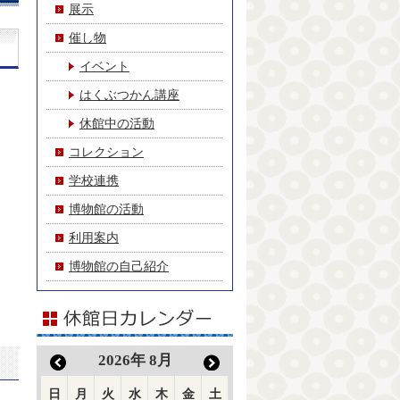
展示
催し物
イベント
はくぶつかん講座
休館中の活動
コレクション
学校連携
博物館の活動
利用案内
博物館の自己紹介
2026
年
8月
日
月
火
水
木
金
土