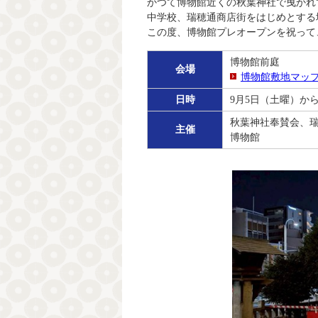
かつて博物館近くの秋葉神社で曳かれ
中学校、瑞穂通商店街をはじめとする
この度、博物館プレオープンを祝って
博物館前庭
会場
博物館敷地マッ
日時
9月5日（土曜）から
秋葉神社奉賛会、
主催
博物館