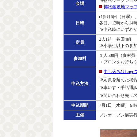
博物館ワークショ
会場
博物館敷地マッ
(1)9月6日（日曜）、
日時
各日、12時から14
※申込時にいずれか
2人1組 各回4組
定員
※小学生以下の参
１人500円（食材
参加料
エプロンをお持ち
申し込みはLog
※定員を超えた場
申込方法
※車いす・手話通
※問い合わせ先：名古屋市
申込期間
7月1日（水曜）９時
主催
プレオープン展実