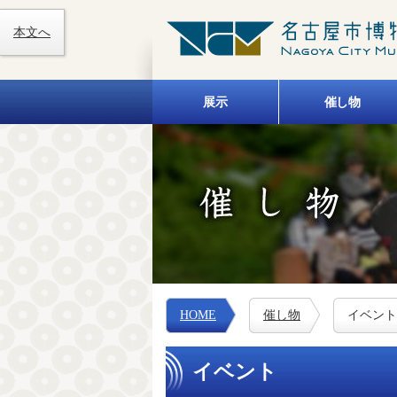
本文へ
展示
催し物
HOME
催し物
イベント
イベント