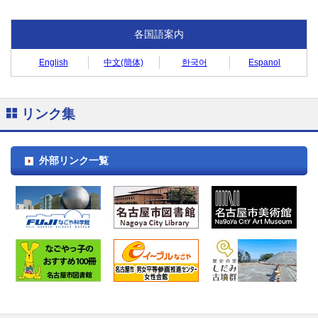
各国語案内
English
中文(簡体)
한국어
Espanol
リンク集
外部リンク一覧