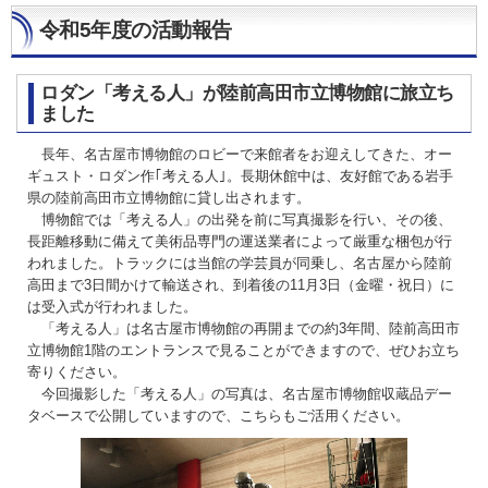
令和5年度の活動報告
ロダン「考える人」が陸前高田市立博物館に旅立ち
ました
長年、名古屋市博物館のロビーで来館者をお迎えしてきた、オー
ギュスト・ロダン作｢考える人｣。長期休館中は、友好館である岩手
県の陸前高田市立博物館に貸し出されます。
博物館では「考える人」の出発を前に写真撮影を行い、その後、
長距離移動に備えて美術品専門の運送業者によって厳重な梱包が行
われました。トラックには当館の学芸員が同乗し、名古屋から陸前
高田まで3日間かけて輸送され、到着後の11月3日（金曜・祝日）に
は受入式が行われました。
「考える人」は名古屋市博物館の再開までの約3年間、陸前高田市
立博物館1階のエントランスで見ることができますので、ぜひお立ち
寄りください。
今回撮影した「考える人」の写真は、名古屋市博物館収蔵品デー
タベースで公開していますので、こちらもご活用ください。