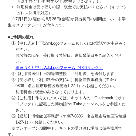
間は平日の午前9時から午後5時までとなります。
利用料金は受け取りの際、現金でお支払いください（キャッシ
ュレス決済非対応）。
※7月1日(水曜)から8月28日(金曜)が貸出初日の期間は、小・中学
生向けワークシートが付きます。
■ご利用の流れ
①
【申し込み】下記のLogoフォームもしくはお電話でお申込みく
ださい。
お名前のほか、受け取り希望日、返却希望日をご記入くださ
い。
組紐づくり申し込みLogoフォーム（外部リンク）
②
【利用書送付】日程等調整後、「利用書」を送付します。
③
【受け取り・利用料金の支払い】博物館仮事務所（〒467-
0806 名古屋市瑞穂区瑞穂通1-27-1）へお越しください。
利用料金は現金のみとなっております。
④
【ご利用】作り方については、キット内の「Guidebook（ガイ
ドブック）に記載した博物館YouTubeチャンネルをご参照くだ
さい。
⑤
【返却】博物館仮事務所（〒467-0806 名古屋市瑞穂区瑞穂通
1-27-1）へお越しください。
※プレオープン期間中も、キットの受け渡し場所は仮事務所で
す。