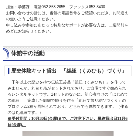
担当：学芸課 電話052-853-2655 ファックス853-8400
お問い合わせの折には、当館の電話番号をご確認いただき、お間違え
の無いようご注意ください。
申し込みや参加にあたって特別なサポートが必要な方は、二週間前を
めどにお知らせください。
休館中の活動
歴史体験キット貸出 「組紐（くみひも）づくり」
千年以上の歴史を持つ伝統工芸品「組紐（くみひも）」を作って
みませんか。丸台と糸がセットされており、ご自宅ですぐ始められ
るレンタルキットです。1セットのなかに、初心者向けの「はじめて
の組紐」、完成した組紐で飾りを作る「組紐で飾り結びづくり」の
プログラム2種が同梱されており、どちらでも体験できます。（作る
のは丸組紐です。）
※受付期間：10月30日(金曜)まで。ご注意下さい。最終貸出日11月6
日(金曜)。