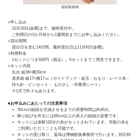
組紐装着例
○申し込み
10月30日(金曜)まで、随時受付中。
ご利用日の2か月前から1週間前までにお申し込みください。
○貸出期間
貸出日を含む14日間。最終貸出日は11月6日(金曜)。
○利用料金
1セットにつき500円（税込）。5セットまでご用意できます。
○キット内容
丸台 縦38×横30cm
道具箱 縦17×横17㎝（ガイドブック・組玉・おもり・レース糸・
待ち針・ピンセット・ ものさし・作業用シート）
※1式で約３㎏あります。
■お申込みにあたっての注意事項
30cmの組紐を完成させるまでの所要時間は約45分。
飾り結びを作るには60cm以上の長さの組紐が必要です。
キットには体験1回分の糸がセットされています。市販の糸を
ご利用いただくことも可能です。
キットの受け取り、返却は博物館仮事務所で行います。対応時