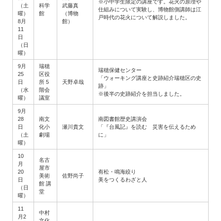
※小中学生限定の講座です。花火の原理や
（土
科学
武藤真
仕組みについて実験し、博物館側講師は江
曜）
館
（博物
戸時代の花火について解説しました。
8月
館）
11
日
（日
曜）
9月
瑞穂
瑞穂保健センター
25
区役
「ウォーキング講座と史跡紹介瑞穂区の史
日
所 5
天野卓哉
跡」
（水
階会
※後半の史跡紹介を担当しました。
曜）
議室
9月
28
南文
南図書館歴史講演会
日
化小
瀬川貴文
「『台風記』を読む 災害を伝えるため
（土
劇場
に」
曜）
10
名古
月
屋市
20
有松・鳴海絞り
美術
佐野尚子
日
美をつくるわざと人
館 講
（日
堂
曜）
11
中村
月2
文化