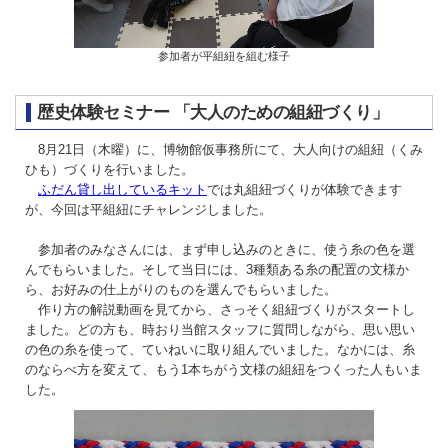
参加者が平組紐を組む様子
歴史体験セミナー 「大人のための組紐づくり」
8月21日（木曜）に、博物館仮事務所にて、大人向けの組紐（くみ
ひも）づくりを行いました。
ふだん貸し出しているキット
では丸組紐づくりが体験できます
が、今回は平組紐にチャレンジしました。
参加者のみなさんには、まず申し込みのときに、使う糸の色を選
んでもらいました。そして当日には、3種類ある糸の配置の文様か
ら、お好みの仕上がりのものを選んでもらいました。
作り方の解説動画を見てから、さっそく組紐づくりがスタートし
ました。どの方も、時おり当館スタッフに質問しながら、思い思い
の色の糸を使って、ていねいに取り組んでいました。なかには、糸
のならべ方を変えて、もう1本ちがう文様の組紐をつくった人もいま
した。