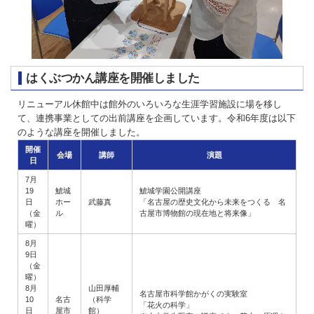
はくぶつかん講座を開催しました
リニューアル休館中は館外のいろいろな生涯学習施設に場を移し
て、連携事業としての出前講座を企画しています。令和6年度は以下
のような講座を開催しました。
開催
会場
講師
演題
日
7月
19
鯱城
鯱城学園公開講座
日
ホー
武藤真
「名古屋の歴史文化から未来をつくる 名
（金
ル
古屋市博物館の現在地と将来像」
曜）
8月
9日
（金
曜）
8月
山田厚輔
名古屋市科学館かがくの実験室
10
名古
（科学
「花火の科学」
日
屋市
館）