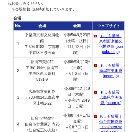
もお楽しみください。
※会場情報は随時追加していきます。
会場
No.
会場
会期
ウェブサイト
京都府京都文化博物
令和5年9月23日
もしも猫展 -
館
（土曜・祝日）
京都府京都文
1
化博物館 (bun
〒604-8183 京都市
～11月12日（日
paku.or.jp)
中京区三条高倉
曜）
新潟市美術館
令和6年4月13日
もしも猫展 |
〒951-8556 新潟市
（土曜）
2
新潟市美術館
中央区西大畑町
～6月2日（日
(ncam.jp)
5191-9
曜）
令和6年12月19
広島県立美術館
もしも猫展 |
日（木曜）
3
〒730-0014広島市中
広島県立美術
～令和7年2月9
館 (ncam.jp)
区上幟2-22
日（日曜）
令和8年4月17日
もしも猫展｜
仙台市博物館
（金曜）
仙台市博物館
4
仙台市青葉区川内26
（nekoten-se
～6月7日（日
〈仙台城三の丸跡〉