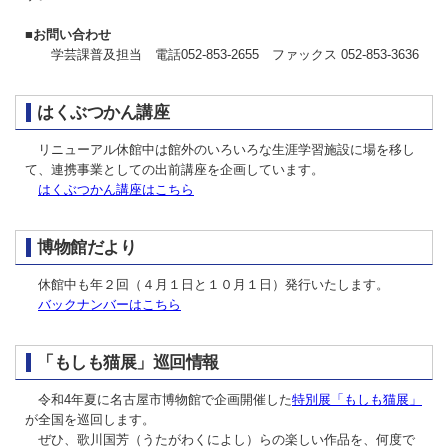
■お問い合わせ
学芸課普及担当 電話052-853-2655 ファックス 052-853-3636
はくぶつかん講座
リニューアル休館中は館外のいろいろな生涯学習施設に場を移し
て、連携事業としての出前講座を企画しています。
はくぶつかん講座はこちら
博物館だより
休館中も年２回（４月１日と１０月１日）発行いたします。
バックナンバーはこちら
「もしも猫展」巡回情報
令和4年夏に名古屋市博物館で企画開催した
特別展「もしも猫展」
が全国を巡回します。
ぜひ、歌川国芳（うたがわくによし）らの楽しい作品を、何度で