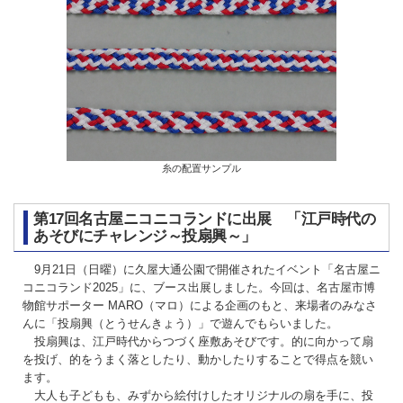
糸の配置サンプル
第17回名古屋ニコニコランドに出展 「江戸時代の
あそびにチャレンジ～投扇興～」
9月21日（日曜）に久屋大通公園で開催されたイベント「名古屋ニ
コニコランド2025」に、ブース出展しました。今回は、名古屋市博
物館サポーター MARO（マロ）による企画のもと、来場者のみなさ
んに「投扇興（とうせんきょう）」で遊んでもらいました。
投扇興は、江戸時代からつづく座敷あそびです。的に向かって扇
を投げ、的をうまく落としたり、動かしたりすることで得点を競い
ます。
大人も子どもも、みずから絵付けしたオリジナルの扇を手に、投