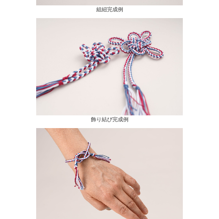
組紐完成例
飾り結び完成例