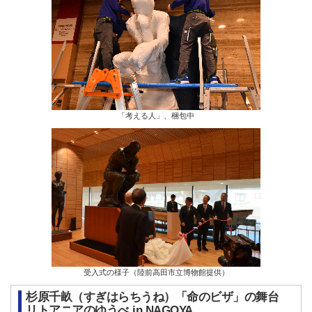
「考える人」、梱包中
受入式の様子（陸前高田市立博物館提供）
杉原千畝（すぎはらちうね）「命のビザ」の舞台
リトアニアのゆうべ in NAGOYA