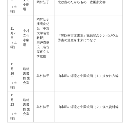
日
岡村弘子
北政所のたからもの 豊臣家文書
小劇
（土
場
曜）
岡村弘子
播磨良紀
11
氏（中京
中村
月2
大学名誉
文化
『豊臣秀吉文書集』完結記念シンポジウム
日
教授）
小劇
秀吉の遺産を未来につなぐ
（土
川戸貴史
場
曜）
氏（名古
屋市立大
学教授）
11
月
瑞穂
16
図書
島村桂子
山水画の源流と中国絵画（１）描かれ方編
日
館 集
（土
会室
曜）
11
月
瑞穂
23
図書
島村桂子
山水画の源流と中国絵画（２）漢文資料編
日
館 集
（土
会室
曜）