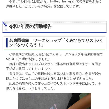
令和5年1月14日(土曜)から、Twitter、Instagramでの内容をさらに
深掘りした「かわいいもの特集」を配信しています。
令和7年度の活動報告
名東図書館 ワークショップ「くみひもでリストバ
ンドをつくろう！」
小学生向けの組紐(くみひも)づくりワークショップを名東図書館で
5月31日(土曜)に開催しました。
好評の貸出キットのプログラムで作るのは丸組紐ですが、今回は
平組紐に挑戦してもらいました。
参加者は、初めての組紐体験に根気づよく取り組み、全員が30分
以上かけて15㎝以上の平組紐を作り上げることができました。
組紐の両端を結んで作った自作のリストバンドを手にはめて、子
供たちはみな、うれしそうでした。