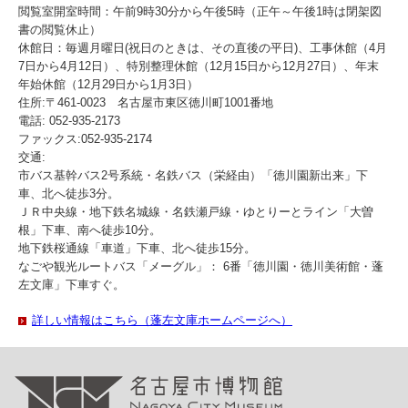
閲覧室開室時間：午前9時30分から午後5時（正午～午後1時は閉架図
書の閲覧休止）
休館日：毎週月曜日(祝日のときは、その直後の平日)、工事休館（4月
7日から4月12日）、特別整理休館（12月15日から12月27日）、年末
年始休館（12月29日から1月3日）
住所:〒461-0023 名古屋市東区徳川町1001番地
電話: 052-935-2173
ファックス:052-935-2174
交通:
市バス基幹バス2号系統・名鉄バス（栄経由）「徳川園新出来」下
車、北へ徒歩3分。
ＪＲ中央線・地下鉄名城線・名鉄瀬戸線・ゆとりーとライン「大曽
根」下車、南へ徒歩10分。
地下鉄桜通線「車道」下車、北へ徒歩15分。
なごや観光ルートバス「メーグル」： 6番「徳川園・徳川美術館・蓬
左文庫」下車すぐ。
詳しい情報はこちら（蓬左文庫ホームページへ）