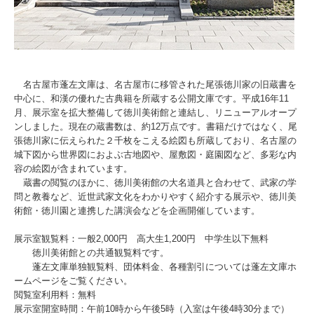
名古屋市蓬左文庫は、名古屋市に移管された尾張徳川家の旧蔵書を
中心に、和漢の優れた古典籍を所蔵する公開文庫です。平成16年11
月、展示室を拡大整備して徳川美術館と連結し、リニューアルオープ
ンしました。現在の蔵書数は、約12万点です。書籍だけではなく、尾
張徳川家に伝えられた２千枚をこえる絵図も所蔵しており、名古屋の
城下図から世界図におよぶ古地図や、屋敷図・庭園図など、多彩な内
容の絵図が含まれています。
蔵書の閲覧のほかに、徳川美術館の大名道具と合わせて、武家の学
問と教養など、近世武家文化をわかりやすく紹介する展示や、徳川美
術館・徳川園と連携した講演会などを企画開催しています。
展示室観覧料：一般2,000円 高大生1,200円 中学生以下無料
徳川美術館との共通観覧料です。
蓬左文庫単独観覧料、団体料金、各種割引については蓬左文庫ホ
ームページをご覧ください。
閲覧室利用料：無料
展示室開室時間：午前10時から午後5時（入室は午後4時30分まで）