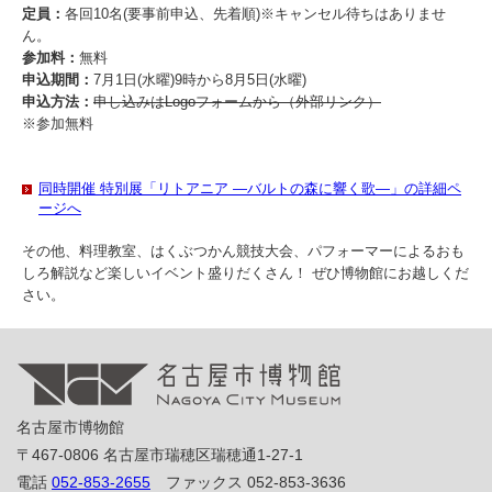
定員：
各回10名(要事前申込、先着順)※キャンセル待ちはありませ
ん。
参加料：
無料
申込期間：
7月1日(水曜)9時から8月5日(水曜)
申込方法：
申し込みはLogoフォームから（外部リンク）
※参加無料
同時開催 特別展「リトアニア ―バルトの森に響く歌―」の詳細ペ
ージへ
その他、料理教室、はくぶつかん競技大会、パフォーマーによるおも
しろ解説など楽しいイベント盛りだくさん！ ぜひ博物館にお越しくだ
さい。
名古屋市博物館
〒467-0806 名古屋市瑞穂区瑞穂通1-27-1
電話
052-853-2655
ファックス 052-853-3636