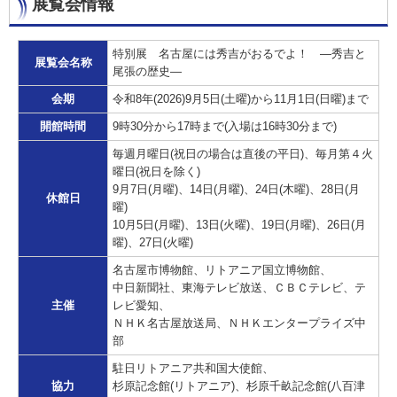
展覧会情報
特別展 名古屋には秀吉がおるでよ！ ―秀吉と
展覧会名称
尾張の歴史―
会期
令和8年(2026)9月5日(土曜)から11月1日(日曜)まで
開館時間
9時30分から17時まで(入場は16時30分まで)
毎週月曜日(祝日の場合は直後の平日)、毎月第４火
曜日(祝日を除く)
9月7日(月曜)、14日(月曜)、24日(木曜)、28日(月
休館日
曜)
10月5日(月曜)、13日(火曜)、19日(月曜)、26日(月
曜)、27日(火曜)
名古屋市博物館、リトアニア国立博物館、
中日新聞社、東海テレビ放送、ＣＢＣテレビ、テ
主催
レビ愛知、
ＮＨＫ名古屋放送局、ＮＨＫエンタープライズ中
部
駐日リトアニア共和国大使館、
協力
杉原記念館(リトアニア)、杉原千畝記念館(八百津