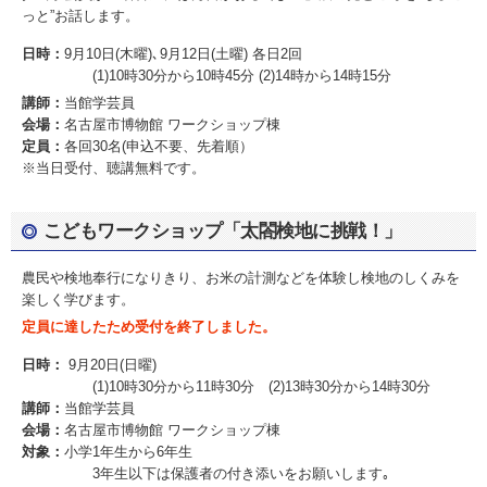
っと”お話します。
日時：
9月10日(木曜)､9月12日(土曜) 各日2回
(1)10時30分から10時45分 (2)14時から14時15分
講師：
当館学芸員
会場：
名古屋市博物館 ワークショップ棟
定員：
各回30名(申込不要、先着順）
※当日受付、聴講無料です。
こどもワークショップ「太閤検地に挑戦！」
農民や検地奉行になりきり、お米の計測などを体験し検地のしくみを
楽しく学びます。
定員に達したため受付を終了しました。
日時：
9月20日(日曜)
(1)10時30分から11時30分 (2)13時30分から14時30分
講師：
当館学芸員
会場：
名古屋市博物館 ワークショップ棟
対象：
小学1年生から6年生
3年生以下は保護者の付き添いをお願いします｡