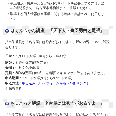
・手話通訳・要約筆記など特別なサポートを必要とする方は、当日
の2週間前までに名古屋市博物館までご相談ください。
・取得する個人情報は本事業に関する連絡・集計のみに使用しま
す。
はくぶつかん講座 「天下人・豊臣秀吉と尾張」
担当学芸員が「名古屋には秀吉がおるでよ！」展の内容について解説
をします。
日時：
9月11日(金曜) 10時から11時30分
講師：
羽柴亜弥(当館学芸員)
会場：
中村文化小劇場
定員：
300名(要事前申込、先着順)※キャンセル待ちはありません。
申込期間：
7月1日(水曜)9時から9月9日(水曜)
申込方法：
申し込みはLogoフォームから（外部リンク）
※聴講無料
ちょこっと解説「名古屋には秀吉がおるでよ！」
担当学芸員が「名古屋には秀吉がおるでよ！」展の見どころを“ちょこ