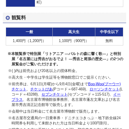
町)
観覧料
一般
高大生
中学生以下
1,400円（1,200円）
1,100円（900円）
無料
※本観覧券で特別展「リトアニア ―バルトの森に響く歌―」と特別
展「名古屋には秀吉がおるでよ！ ―秀吉と尾張の歴史―」の2つの
展覧会がご覧いただけます。
※( )内は前売および20名以上の団体料金。
※高大生・中学生は学生証等を博物館窓口でご提示ください。
※前売券は、6月1日(月曜)から9月4日(金曜)まで
Boo-Woo(ブーウー)
チケット
、
チケットぴあ
(Pコード＝687-469)、
ローソンチケット
(L
コード＝43288)、
セブンチケット
(セブンコード＝115-517)、
イー
プラス
、名古屋市博物館仮事務所、名古屋市蓬左文庫および名古
屋市秀吉清正記念館等で販売します。
※会期中は当日料金にて名古屋市博物館で販売します。
※名古屋市交通局の一日乗車券・ドニチエコきっぷ・地下鉄全線24
時間券を利用して来館された方は当日料金より100円割引。