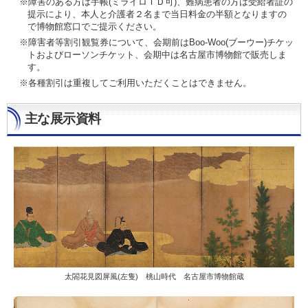
※障害のある方は手帳(ミライロＩＤ可)、難病患者の方は受給者証の
提示により、本人と介護者２名まで当日料金の半額となりますの
で博物館窓口でご提示ください。
※障害者等割引観覧券について、会期前はBoo-Woo(ブーウー)チケッ
トおよびローソンチケット、会期中は名古屋市博物館で販売しま
す。
※各種割引は重複してご利用いただくことはできません。
主な展示資料
太閤花見図屏風(左隻) 桃山時代 名古屋市博物館蔵