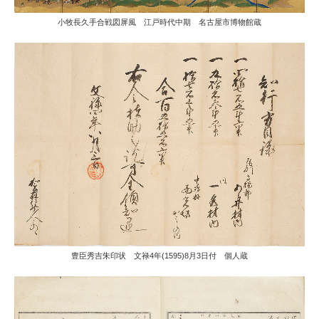
小牧長久手合戦図屏風 江戸時代中期 名古屋市博物館蔵
豊臣秀吉朱印状 文禄4年(1595)8月3日付 個人蔵