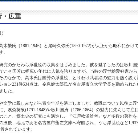
芳・広重
日）
（1881-1946）と尾崎久弥氏(1890-1972)が大正から昭和にかけ
す。
研究のかたわら浮世絵の収集をはじめました。彼を魅了したのは歌川国
した。今でこそ国芳は幅広い年代に人気を誇りますが、当時の浮世絵愛好家から
そのなかで、高木氏は国芳の浮世絵、とりわけ武者絵の魅力を熱く説く
ョン231件534点は、令息健太郎氏が名古屋市立大学学長を勤められた
れました。
や文学に親しみながら青少年期を過ごしました。教職について以後に浮
斎英泉(1791-1848)や歌川国貞（1786-1864）の魅力に先んじて注
のこと、郷土史の研究にも邁進し、『江戸軟派雑考』など多数の著作を
没後、地元である名古屋市蓬左文庫へ寄贈され、うち浮世絵など1,93
へ移管されています。