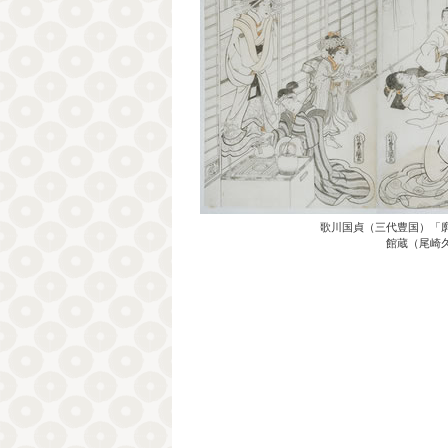
歌川国貞（三代豊国）「
館蔵（尾崎