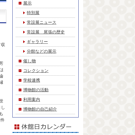
展示
特別展
常設展ニュース
常設展 尾張の歴史
ギャラリー
て収
分館などの展示
催し物
芳
は
コレクション
論
学校連携
縁
博物館の活動
利用案内
世
目し
博物館の自己紹介
も
7件