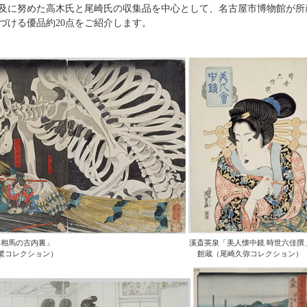
及に努めた高木氏と尾崎氏の収集品を中心として、名古屋市博物館が所
づける優品約20点をご紹介します。
「相馬の古内裏」
溪斎英泉「美人懐中鏡 時世六佳撰
繁コレクション）
館蔵（尾崎久弥コレクション）