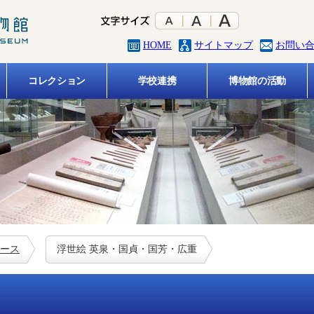
HOME
サイトマップ
お問い
コレクション
学校連携
博物館の活動
ース
浮世絵 英泉・国貞・国芳・広重