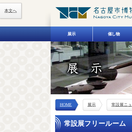
本文へ
展示
催し物
HOME
展示
常設展ニュ
常設展フリールーム