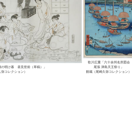
歌川広重「六十余州名所図会
廓の明け暮 昼見世前（草稿）」
尾張 津島天王祭り」
久弥コレクション）
館蔵（尾崎久弥コレクション）