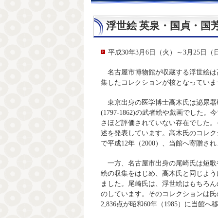
浮世絵 英泉・国貞・国
平成30年3月6日（火）～3月25日（
名古屋市博物館が収蔵する浮世絵は高木繁氏
集したコレクションが核となっていま
東京出身の医学博士高木氏は泌尿器
(1797-1862)の武者絵や戯画で
さほど評価されていない存在でした。
述を発表しています。高木氏のコレクシ
で平成12年（2000）、当館へ寄贈さ
一方、名古屋市出身の尾崎氏は短歌
絵の収集をはじめ、高木氏と同じように、溪
ました。尾崎氏は、浮世絵はもちろん
のしています。そのコレクションは氏の
2,836点が昭和60年（1985）に当館