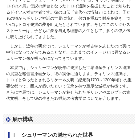
ロイの木馬」伝説の舞台となったトロイ遺跡を発掘したことで知られ
るドイツ人考古学者です。彼の自伝『古代への情熱』によれば、子ど
もの頃からギリシア神話の世界に憧れ、努力を重ねて財産を築き、つ
いにはトロイ発掘の夢を叶えたとされています。そしてこのサクセス
ストーリーは、子どもに夢を与える理想の人生として、多くの偉人伝
に取り上げられてきました。
しかし、近年の研究では、シュリーマンが考古学を志したのは実は
中年になってからであることなど、これまでのイメージとは異なるシ
ュリーマン像が明らかになってきています。
本展では、シュリーマンが晩年に発掘した世界遺産ティリンス遺跡
の貴重な報告書原画から、彼の実像に迫ります。ティリンス遺跡は、
トロイと争ったとされるミケーネ文明（紀元前1700～1200年頃）の重
要な都市で、巨人が築いたという伝承を持つ重厚な城壁が特徴です。
さらに本展では、シュリーマンが魅せられたギリシアやエジプトの古
代文明、そして彼の生きた19世紀の考古学について紹介します。
展示構成
Ⅰ シュリーマンの魅せられた世界