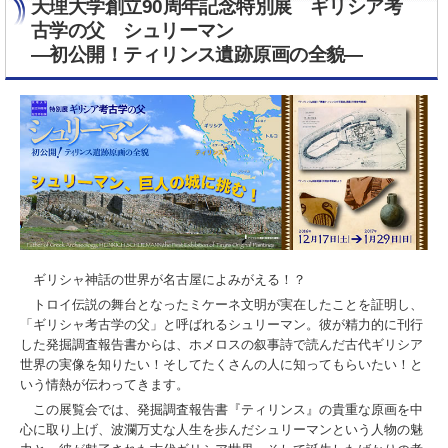
天理大学創立90周年記念特別展 ギリシア考
古学の父 シュリーマン
―初公開！ティリンス遺跡原画の全貌―
ギリシャ神話の世界が名古屋によみがえる！？
トロイ伝説の舞台となったミケーネ文明が実在したことを証明し、
「ギリシャ考古学の父」と呼ばれるシュリーマン。彼が精力的に刊行
した発掘調査報告書からは、ホメロスの叙事詩で読んだ古代ギリシア
世界の実像を知りたい！そしてたくさんの人に知ってもらいたい！と
いう情熱が伝わってきます。
この展覧会では、発掘調査報告書『ティリンス』の貴重な原画を中
心に取り上げ、波瀾万丈な人生を歩んだシュリーマンという人物の魅