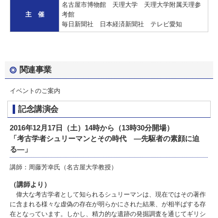
名古屋市博物館 天理大学 天理大学附属天理参
主 催
考館
毎日新聞社 日本経済新聞社 テレビ愛知
関連事業
イベントのご案内
記念講演会
2016年12月17日（土）14時から（13時30分開場）
「考古学者シュリーマンとその時代 ―先駆者の素顔に迫
る―」
講師：周藤芳幸氏（名古屋大学教授）
（講師より）
偉大な考古学者として知られるシュリーマンは、現在ではその著作
に含まれる様々な虚偽の存在が明らかにされた結果、が相半ばする存
在となっています。しかし、精力的な遺跡の発掘調査を通じてギリシ