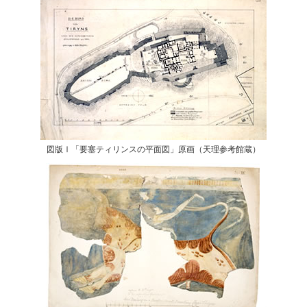
図版Ⅰ「要塞ティリンスの平面図」原画（天理参考館蔵）