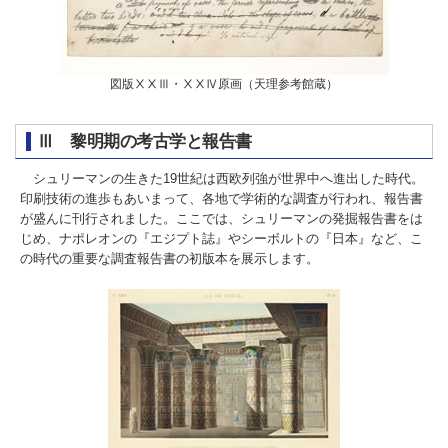
図版ⅩⅩⅢ・ⅩⅩⅣ原画（天理参考館蔵）
Ⅲ 黎明期の考古学と報告書
シュリーマンの生きた19世紀は西欧列強が世界中へ進出した時代。
印刷技術の進歩もあいまって、各地で学術的な調査が行われ、報告書
が盛んに刊行されました。ここでは、シュリーマンの発掘報告書をは
じめ、ナポレオンの『エジプト誌』やシーボルトの『日本』など、こ
の時代の重要な調査報告書の初版本を展示します。