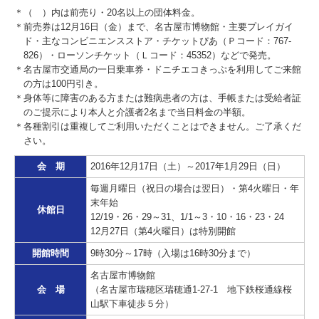
＊（ ）内は前売り・20名以上の団体料金。
＊前売券は12月16日（金）まで、名古屋市博物館・主要プレイガイ
ド・主なコンビニエンスストア・チケットぴあ（Ｐコード：767-
826）・ローソンチケット（Ｌコード：45352）などで発売。
＊名古屋市交通局の一日乗車券・ドニチエコきっぷを利用してご来館
の方は100円引き。
＊身体等に障害のある方または難病患者の方は、手帳または受給者証
のご提示により本人と介護者2名まで当日料金の半額。
＊各種割引は重複してご利用いただくことはできません。ご了承くだ
さい。
会 期
2016年12月17日（土）～2017年1月29日（日）
毎週月曜日（祝日の場合は翌日）・第4火曜日・年
末年始
休館日
12/19・26・29～31、1/1～3・10・16・23・24
12月27日（第4火曜日）は特別開館
開館時間
9時30分～17時（入場は16時30分まで）
名古屋市博物館
会 場
（名古屋市瑞穂区瑞穂通1-27-1 地下鉄桜通線桜
山駅下車徒歩５分）