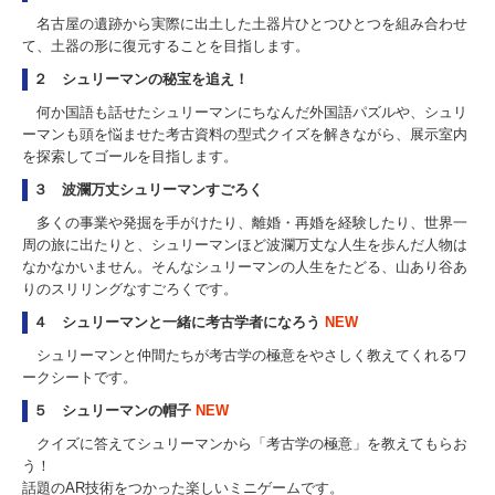
名古屋の遺跡から実際に出土した土器片ひとつひとつを組み合わせ
て、土器の形に復元することを目指します。
２ シュリーマンの秘宝を追え！
何か国語も話せたシュリーマンにちなんだ外国語パズルや、シュリ
ーマンも頭を悩ませた考古資料の型式クイズを解きながら、展示室内
を探索してゴールを目指します。
３ 波瀾万丈シュリーマンすごろく
多くの事業や発掘を手がけたり、離婚・再婚を経験したり、世界一
周の旅に出たりと、シュリーマンほど波瀾万丈な人生を歩んだ人物は
なかなかいません。そんなシュリーマンの人生をたどる、山あり谷あ
りのスリリングなすごろくです。
４ シュリーマンと一緒に考古学者になろう
NEW
シュリーマンと仲間たちが考古学の極意をやさしく教えてくれるワ
ークシートです。
５ シュリーマンの帽子
NEW
クイズに答えてシュリーマンから「考古学の極意」を教えてもらお
う！
話題のAR技術をつかった楽しいミニゲームです。