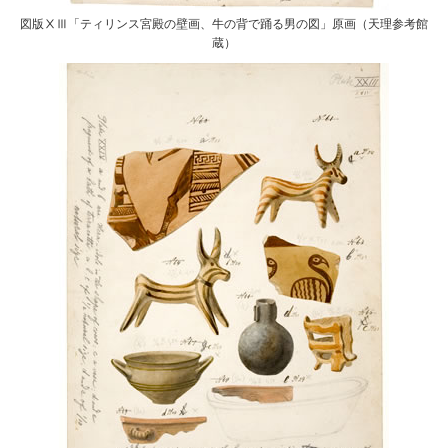
図版ⅩⅢ「ティリンス宮殿の壁画、牛の背で踊る男の図」原画（天理参考館
蔵）