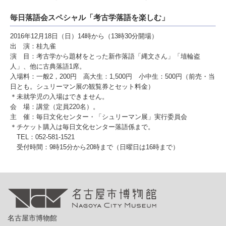
毎日落語会スペシャル「考古学落語を楽しむ」
2016年12月18日（日）14時から（13時30分開場）
出 演：桂九雀
演 目：考古学から題材をとった新作落語「縄文さん」「埴輪盗
人」、他に古典落語1席。
入場料：一般2，200円 高大生：1,500円 小中生：500円（前売・当
日とも。シュリーマン展の観覧券とセット料金）
＊未就学児の入場はできません。
会 場：講堂（定員220名）。
主 催：毎日文化センター・「シュリーマン展」実行委員会
＊チケット購入は毎日文化センター落語係まで。
TEL：052-581-1521
受付時間：9時15分から20時まで（日曜日は16時まで）
名古屋市博物館