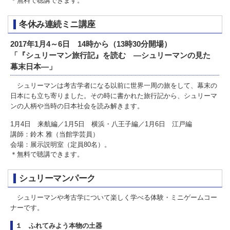
＊無料で聴講できます。
冬休み連続ミニ講座
2017年1月4～6日 14時から（13時30分開場）
「『シュリーマン旅行記』を読む ―シュリーマンの見た
幕末日本―」
シュリーマンは考古学者になる以前に世界一周の旅をして、幕末の
日本にも立ち寄りました。その時に書かれた旅行記から、シュリーマ
ンの人柄や当時の日本社会を読み解きます。
1月4日 来航編／1月5日 横浜・八王子編／1月6日 江戸編
講師：鈴木 雅（当館学芸員）
会場：展示説明室（定員80名）。
＊無料で聴講できます。
シュリーマンパーク
シュリーマンや考古学について楽しく学べる体験・ミニゲームコー
ナーです。
１ ふれてみよう本物の土器