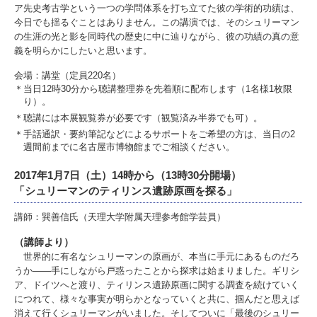
ア先史考古学という一つの学問体系を打ち立てた彼の学術的功績は、
今日でも揺るぐことはありません。この講演では、そのシュリーマン
の生涯の光と影を同時代の歴史に中に辿りながら、彼の功績の真の意
義を明らかにしたいと思います。
会場：講堂（定員220名）
＊当日12時30分から聴講整理券を先着順に配布します（1名様1枚限
り）。
＊聴講には本展観覧券が必要です（観覧済み半券でも可）。
＊手話通訳・要約筆記などによるサポートをご希望の方は、当日の2
週間前までに名古屋市博物館までご相談ください。
2017年1月7日（土）14時から（13時30分開場）
「シュリーマンのティリンス遺跡原画を探る」
講師：巽善信氏（天理大学附属天理参考館学芸員）
（講師より）
世界的に有名なシュリーマンの原画が、本当に手元にあるものだろ
うか――手にしながら戸惑ったことから探求は始まりました。ギリシ
ア、ドイツへと渡り、ティリンス遺跡原画に関する調査を続けていく
につれて、様々な事実が明らかとなっていくと共に、掴んだと思えば
消えて行くシュリーマンがいました。そしてついに「最後のシュリー