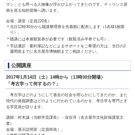
マン」とも呼べる人物像が浮かび上がってきたのです。ティリンス原
画を巡る知的冒険へ誘います。
会場：講堂（定員220名）
＊当日12時30分から聴講整理券を先着順に配布します（1名様1枚限
り）。
＊聴講には本展観覧券が必要です（観覧済み半券でも可）。
＊手話通訳・要約筆記などによるサポートをご希望の方は、当日の2
週間前までに名古屋市博物館までご相談ください。
公開講座
2017年1月14日（土）14時から（13時30分開場）
「考古学って何するの？」
考古学はどのようにして過去の社会を明らかにしてきたのか、また
現代の発掘調査はどのように行われているのかを、考古学を専門とす
る学芸員が語ります。
講師：村木誠（当館学芸課長）・深谷淳（名古屋市文化財保護室主
査）
会場：展示説明室（定員80名）。