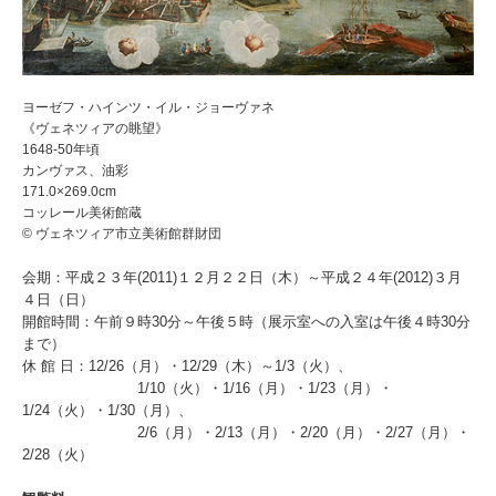
ヨーゼフ・ハインツ・イル・ジョーヴァネ
《ヴェネツィアの眺望》
1648-50年頃
カンヴァス、油彩
171.0×269.0cm
コッレール美術館蔵
© ヴェネツィア市立美術館群財団
会期：平成２３年(2011)１２月２２日（木）～平成２４年(2012)３月
４日（日）
開館時間：午前９時30分～午後５時（展示室への入室は午後４時30分
まで）
休 館 日：12/26（月）・12/29（木）～1/3（火）、
1/10（火）・1/16（月）・1/23（月）・
1/24（火）・1/30（月）、
2/6（月）・2/13（月）・2/20（月）・2/27（月）・
2/28（火）