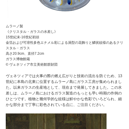
ムラーノ製
《クリスタル・ガラスの水差し》
15世紀末-16世紀初頭
金箔および可溶性多色エナメル彩による渦型の花飾りと鱗状紋様のあるクリ
スタル・ガラス
高さ20.9cm、直径7.2cm
ガラス博物館蔵
© ヴェネツィア市立美術館群財団
ヴェネツィアでは火事の際の燃え広がりと技術の流出を防ぐため、13
世紀に本島の北東に位置するムラーノ島にガラス工房が集められまし
た。以来ガラスの生産地として、現在まで発展してきました。この水
差しは、ムラーノ島におけるガラス製造のもっとも早い時期の作例の
ひとつです。植物と幾何学的な紋様は鮮やかな色彩でいろどられ、細
かな部分まで丁寧に彩色されている点に、ご注目ください。