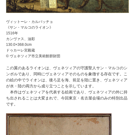
ヴィットーレ・カルパッチョ
《サン・マルコのライオン》
1516年
カンヴァス、油彩
130.0×368.0cm
ドゥカーレ宮殿蔵
© ヴェネツィア市立美術館群財団
この翼のあるライオンは、ヴェネツィアの守護聖人サン・マルコのシ
ンボルであり、同時にヴェネツィアそのものを象徴する存在です。こ
の絵の中でライオンは、後ろ足を海、前足を陸に置き、ヴェネツィア
が水・陸の両方から成り立つことを示しています。
本作はヴェネツィアを代表する絵画であり、ヴェネツィアの外に持
ち出されることは大変まれで、今回東京・名古屋会場のみの特別出品
です。