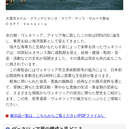
大運河カナル・グランデとサンタ・マリア・デッラ・サルーテ教会
© ＡＰＴ Ｖｅｎｅｚｉａ
水の都・ヴェネツィア。アドリア海に面したこの街は6世紀頃に誕生
し、東西を結ぶ海洋国家として栄えてきました。
強大な海軍力と交易がもたらす富によって栄華を誇ったヴェネツィ
アは、16世紀ルネサンス期に成熟期を迎え、絵画・建築・彫刻・音
楽・演劇などの文化が花開きました。その遺産は現在も街のあちこち
に残されています。
この展覧会にはヴェネツィア市立美術館群等の協力により、日本初
公開資料を多数含む約140件に及ぶ貴重な文化財が集まります。
航海に用いられた道具・貴族の服飾品・絵画などの展示資料を通じ
て、冒険に満ちた交易活動・華やかな貴族の生活・黄金期の芸術な
ど、さまざまな側面からヴェネツィアの栄光に満ちた歴史をご紹介し
ます。この冬、世界遺産・ヴェネツィアの魅力をたっぷりとご堪能く
ださい。
展示品一覧は、こちらからご覧ください(PDFファイル)。
ヴェネツィア展の構成と見どころ