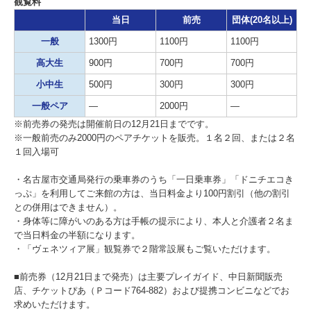
観覧料
当日
前売
団体(20名以上)
一般
1300円
1100円
1100円
高大生
900円
700円
700円
小中生
500円
300円
300円
一般ペア
―
2000円
―
※前売券の発売は開催前日の12月21日までです。
※一般前売のみ2000円のペアチケットを販売。１名２回、または２名
１回入場可
・名古屋市交通局発行の乗車券のうち「一日乗車券」「ドニチエコき
っぷ」を利用してご来館の方は、当日料金より100円割引（他の割引
との併用はできません）。
・身体等に障がいのある方は手帳の提示により、本人と介護者２名ま
で当日料金の半額になります。
・「ヴェネツィア展」観覧券で２階常設展もご覧いただけます。
■前売券（12月21日まで発売）は主要プレイガイド、中日新聞販売
店、チケットぴあ（Ｐコード764-882）および提携コンビニなどでお
求めいただけます。