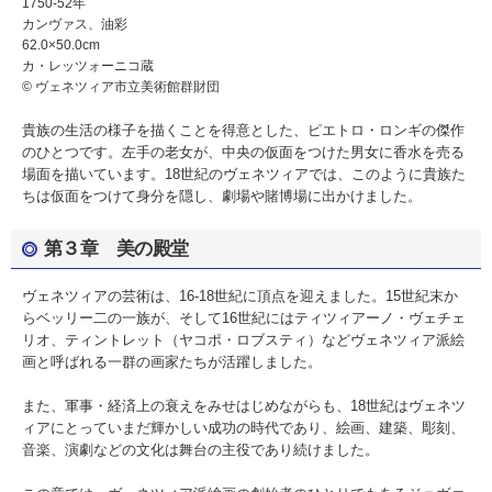
1750-52年
カンヴァス、油彩
62.0×50.0cm
カ・レッツォーニコ蔵
© ヴェネツィア市立美術館群財団
貴族の生活の様子を描くことを得意とした、ピエトロ・ロンギの傑作
のひとつです。左手の老女が、中央の仮面をつけた男女に香水を売る
場面を描いています。18世紀のヴェネツィアでは、このように貴族た
ちは仮面をつけて身分を隠し、劇場や賭博場に出かけました。
第３章 美の殿堂
ヴェネツィアの芸術は、16-18世紀に頂点を迎えました。15世紀末か
らベッリー二の一族が、そして16世紀にはティツィアーノ・ヴェチェ
リオ、ティントレット（ヤコポ・ロブスティ）などヴェネツィア派絵
画と呼ばれる一群の画家たちが活躍しました。
また、軍事・経済上の衰えをみせはじめながらも、18世紀はヴェネツ
ィアにとっていまだ輝かしい成功の時代であり、絵画、建築、彫刻、
音楽、演劇などの文化は舞台の主役であり続けました。