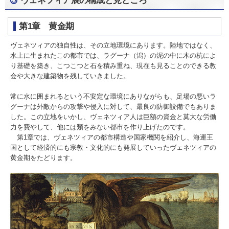
第1章 黄金期
ヴェネツィアの独自性は、その立地環境にあります。陸地ではなく、
水上に生まれたこの都市では、ラグーナ（潟）の泥の中に木の杭によ
り基礎を築き、こつこつと石を積み重ね、現在も見ることのできる教
会や大きな建築物を残していきました。
常に水に囲まれるという不安定な環境にありながらも、足場の悪いラ
グーナは外敵からの攻撃や侵入に対して、最良の防御設備でもありま
した。この立地をいかし、ヴェネツィア人は巨額の資金と莫大な労働
力を費やして、他には類をみない都市を作り上げたのです。
第1章では、ヴェネツィアの都市構造や国家機関を紹介し、海運王
国として経済的にも宗教・文化的にも発展していったヴェネツィアの
黄金期をたどります。