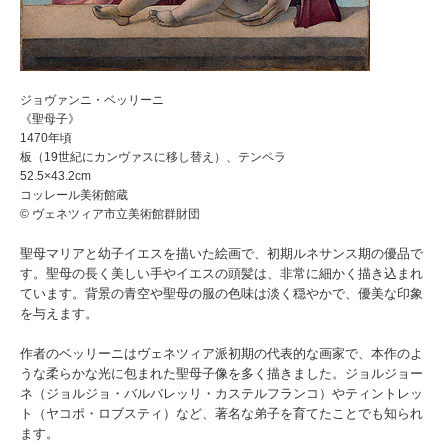
ジョヴァンニ・ベッリーニ
《聖母子》
1470年頃
板（19世紀にカンヴァスに移し替え）、テンペラ
52.5×43.2cm
コッレール美術館蔵
© ヴェネツィア市立美術館群財団
聖母マリアと幼子イエスを描いた絵画で、初期ルネサンス期の優品で
す。聖母の長く美しい手やイエスの頭髪は、非常に細かく描き込まれ
ています。背景の青空や聖母の服の色味は淡く穏やかで、優美な印象
を与えます。
作者のベッリーニはヴェネツィア派初期の代表的な画家で、本作のよ
うな柔らかな光に包まれた聖母子像を多く描きました。ジョルジョー
ネ（ジョルジョ・バルバレッリ・カステルフランコ）やティントレッ
ト（ヤコポ・ロブスティ）など、著名な弟子を育てたことでも知られ
ます。