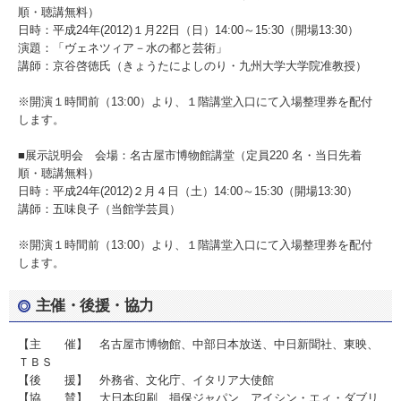
順・聴講無料）
日時：平成24年(2012)１月22日（日）14:00～15:30（開場13:30）
演題：「ヴェネツィア－水の都と芸術」
講師：京谷啓徳氏（きょうたによしのり・九州大学大学院准教授）
※開演１時間前（13:00）より、１階講堂入口にて入場整理券を配付
します。
■展示説明会 会場：名古屋市博物館講堂（定員220 名・当日先着
順・聴講無料）
日時：平成24年(2012)２月４日（土）14:00～15:30（開場13:30）
講師：五味良子（当館学芸員）
※開演１時間前（13:00）より、１階講堂入口にて入場整理券を配付
します。
主催・後援・協力
【主 催】 名古屋市博物館、中部日本放送、中日新聞社、東映、
ＴＢＳ
【後 援】 外務省、文化庁、イタリア大使館
【協 賛】 大日本印刷、損保ジャパン、アイシン・エィ・ダブリ