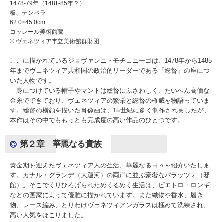
1478-79年（1481-85年？）
板、テンペラ
62.0×45.0cm
コッレール美術館蔵
© ヴェネツィア市立美術館群財団
ここに描かれているジョヴァンニ・モチェニーゴは、1478年から1485
年までヴェネツィア共和国の政治的リーダーである「総督」の座につ
いた人物です。
身につけている帽子やマントは総督にふさわしく、たいへん高価な
金糸でできており、ヴェネツィアの繁栄と総督の権威を物語っていま
す。総督の横顔を描いた肖像画は、15世紀に多く制作されましたが、
本作はその中でももっとも完成度の高い作品のひとつです。
第２章 華麗なる貴族
黄金期を迎えたヴェネツィア人の生活、華麗なる日々を紹介いたしま
す。カナル・グランデ（大運河）の両岸に並ぶ豪奢なパラッツォ（邸
館）。そこでくりひろげられためくるめく生活は、ピエトロ・ロンギ
などの画家によって優雅に描かれています。また織物や香水、履き
物、レース編み、とりわけヴェネツィアンガラスは極めて洗練され、
高い人気をほこりました。