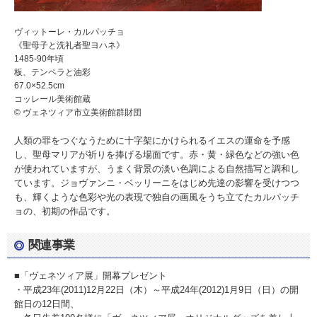
ヴィットーレ・カルパッチョ
《聖母子と洗礼者聖ヨハネ》
1485-90年頃
板、テンペラと油彩
67.0×52.5cm
コッレール美術館蔵
© ヴェネツィア市立美術館群財団
人類の罪をつぐなうために十字架にかけられるイエスの運命を予感
し、聖母マリアが祈りを捧げる場面です。赤・黄・緑色などの強い色
が使われていますが、うまく背景の淡い色調による自然描写と調和し
ています。ジョヴァンニ・ベッリーニをはじめ先達の影響を受けつつ
も、輝くような色彩や光の表現で独自の画風をうち立てたカルパッチ
ョの、初期の作品です。
関連事業
■「ヴェネツィア展」開幕プレゼント
・平成23年(2011)12月22日（木）～平成24年(2012)1月9日（日）の開
館日の12日間、