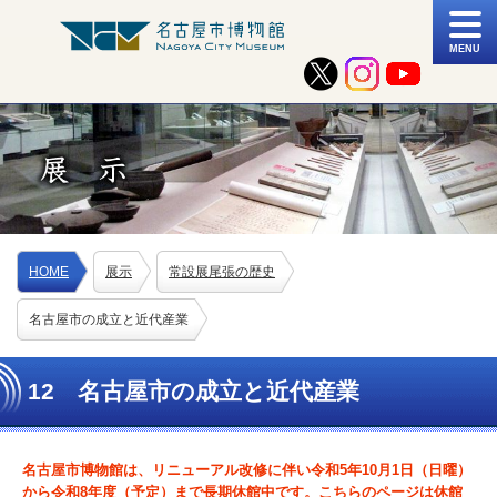
MENU
HOME
展示
常設展尾張の歴史
名古屋市の成立と近代産業
12 名古屋市の成立と近代産業
名古屋市博物館は、リニューアル改修に伴い令和5年10月1日（日曜）
から令和8年度（予定）まで長期休館中です。こちらのページは休館