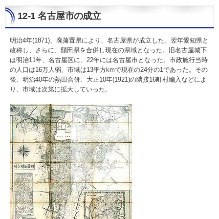
12-1 名古屋市の成立
明治4年(1871)、廃藩置県により、名古屋県が成立した。翌年愛知県と
改称し、さらに、額田県を合併し現在の県域となった。旧名古屋城下
は明治11年、名古屋区に、22年には名古屋市となった。市政施行当時
の人口は16万人弱、市域は13平方kmで現在の24分の1であった。その
後、明治40年の熱田合併、大正10年(1921)の隣接16町村編入などによ
り、市域は次第に拡大していった。