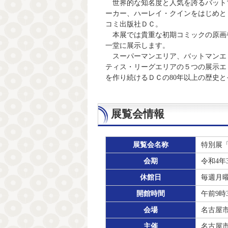
世界的な知名度と人気を誇るバット
ーカー、ハーレイ・クインをはじめと
コミ出版社ＤＣ。
本展では貴重な初期コミックの原画や
一堂に展示します。
スーパーマンエリア、バットマンエ
ティス・リーグエリアの５つの展示エ
を作り続けるＤＣの80年以上の歴史
展覧会情報
展覧会名称
特別展
会期
令和4年
休館日
毎週月曜
開館時間
午前9時
会場
名古屋
主催
名古屋