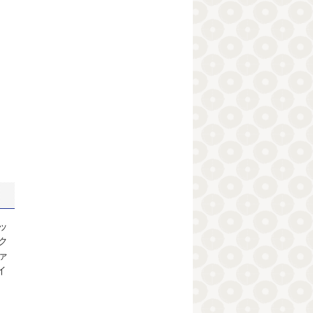
ッ
ク
ァ
イ