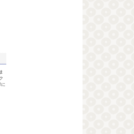
ま
ク
挙に