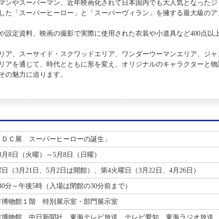
マンやスーパーマン、近年映画化されて日本国内でも大人気となったジ
した「スーパーヒーロー」と「スーパーヴィラン」を擁する最大級のア
設定資料、映画の撮影で実際に使用された衣装や小道具など400点以
リア、スーサイド・スクワッドエリア、ワンダーウーマンエリア、ジャ
リアを通じて、時代とともに形を変え、オリジナルのキャラクターと物
とその魅力に迫ります。
「ＤＣ展 スーパーヒーローの誕生」
3月8日（火曜）～5月8日（日曜）
日（3月21日、5月2日は開館）、第4火曜日（3月22日、4月26日）
30分～午後5時（入場は閉館の30分前まで）
市博物館１階 特別展示室・部門展示室
市博物館、中日新聞社、東海テレビ放送、テレビ愛知、東海ラジオ放送