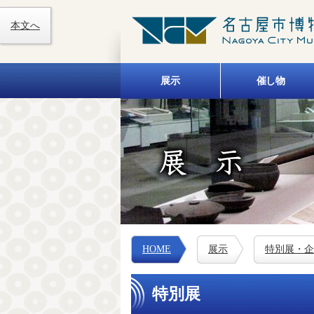
本文へ
展示
催し物
HOME
展示
特別展・企
特別展