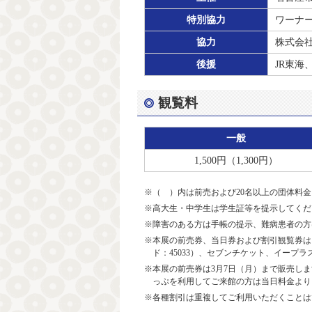
特別協力
ワーナー
協力
株式会
後援
JR東
観覧料
一般
1,500円（1,300円）
※（ ）内は前売および20名以上の団体料金
※高大生・中学生は学生証等を提示してくだ
※障害のある方は手帳の提示、難病患者の方
※本展の前売券、当日券および割引観覧券は、
ド：45033）、セブンチケット、イープラ
※本展の前売券は3月7日（月）まで販売し
っぷを利用してご来館の方は当日料金より1
※各種割引は重複してご利用いただくことは