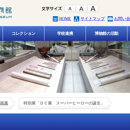
HOME
サイトマップ
お問い
コレクション
学校連携
博物館の活動
画展
特別展「ＤＣ展 スーパーヒーローの誕生」