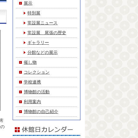
展示
特別展
常設展ニュース
常設展 尾張の歴史
ギャラリー
分館などの展示
催し物
コレクション
学校連携
博物館の活動
利用案内
博物館の自己紹介
術
での