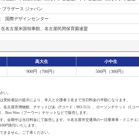
 ブラザース ジャパン
社 国際デザインセンター
海、在名古屋米国領事館、名古屋民間保育園連盟
高大生
小中生
900円（700円）
500円（300円）
さい。
は受給者証の提示により、本人と介護者２名まで当日料金の半額になります。
名古屋市博物館、チケットぴあ（Pコード：993-513）、ローソンチケット（Lコ
ス、Boo-Woo（ブーウー）チケットなどで販売します。
ます。会期中は当日料金にて販売します。※名古屋市交通局の一日乗車券・ドニチエ
00円割引いたします。
できません。ご了承ください。